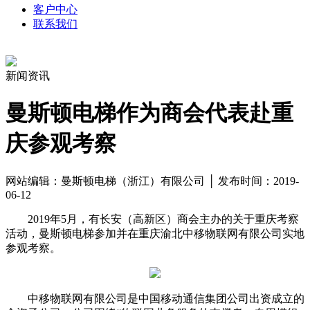
客户中心
联系我们
新闻资讯
曼斯顿电梯作为商会代表赴重
庆参观考察
网站编辑：曼斯顿电梯（浙江）有限公司 │ 发布时间：2019-
06-12
2019年5月，有长安（高新区）商会主办的关于重庆考察
活动，曼斯顿电梯参加并在重庆渝北中移物联网有限公司实地
参观考察。
中移物联网有限公司是中国移动通信集团公司出资成立的